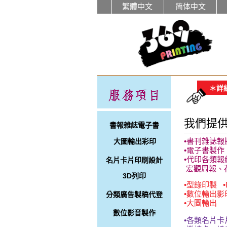
繁體中文
简体中文
＊詳
我們提
書報雜誌電子書
•書刊雜誌
大圖輸出彩印
•電子書製作
•代印各類報
名片卡片印刷設計
宏觀周報、花蓮週
3D列印
•型錄印製 
•數位輸出影
分類廣告製稿代登
•大圖輸出
數位影音製作
•各類名片卡