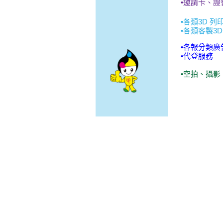
•邀請卡、
•各類3D 
•各類客製3
•各報分類廣
•代登服務
•空拍、攝
<
>
Lor