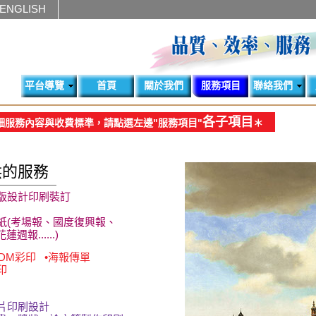
ENGLISH
平台導覽
首頁
關於我們
服務項目
聯絡我們
各子項目
細服務內容與收費標準，請點選左邊"服務項目"
＊
供的服務
報版設計印刷裝訂
紙(考場報、國度復興報、
報......)
•DM彩印 •海報傳單
印
片印刷設計